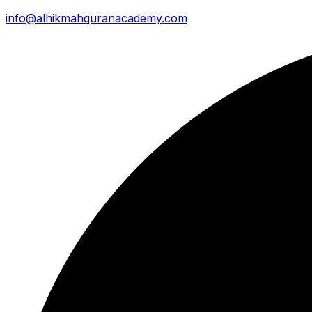
info@alhikmahquranacademy.com