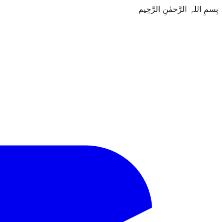
بِسمِ اللہِ الرَّحمٰنِ الرَّحِيم