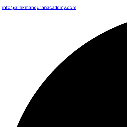
info@alhikmahquranacademy.com