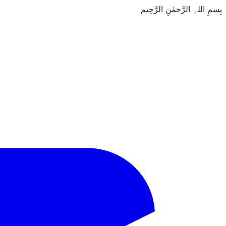
بِسمِ اللہِ الرَّحمٰنِ الرَّحِيم