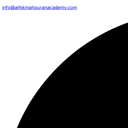
info@alhikmahquranacademy.com