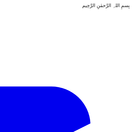
بِسمِ اللہِ الرَّحمٰنِ الرَّحِيم