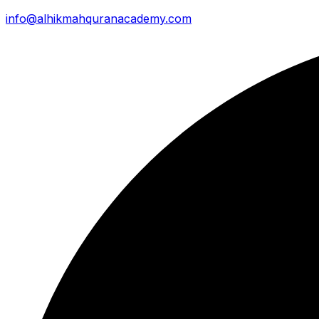
info@alhikmahquranacademy.com