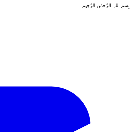
بِسمِ اللہِ الرَّحمٰنِ الرَّحِيم