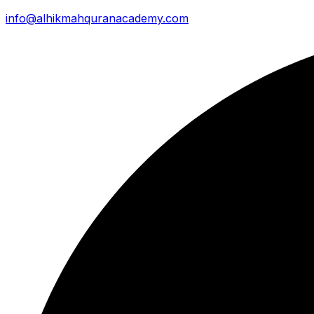
info@alhikmahquranacademy.com