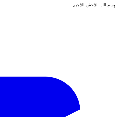
بِسمِ اللہِ الرَّحمٰنِ الرَّحِيم