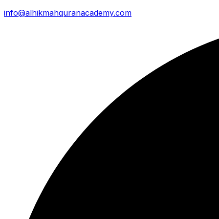
info@alhikmahquranacademy.com