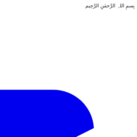
بِسمِ اللہِ الرَّحمٰنِ الرَّحِيم