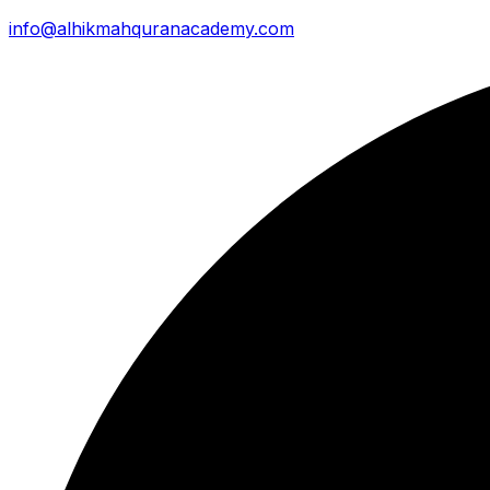
info@alhikmahquranacademy.com