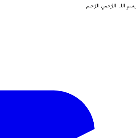
بِسمِ اللہِ الرَّحمٰنِ الرَّحِيم