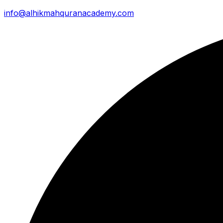
info@alhikmahquranacademy.com