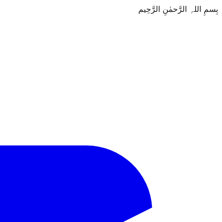
بِسمِ اللہِ الرَّحمٰنِ الرَّحِيم