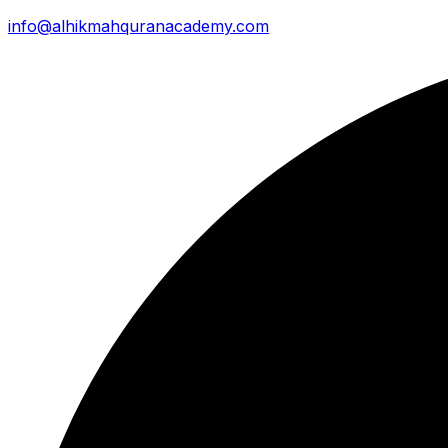
info@alhikmahquranacademy.com