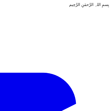
بِسمِ اللہِ الرَّحمٰنِ الرَّحِيم