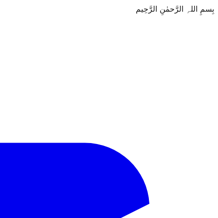
بِسمِ اللہِ الرَّحمٰنِ الرَّحِيم