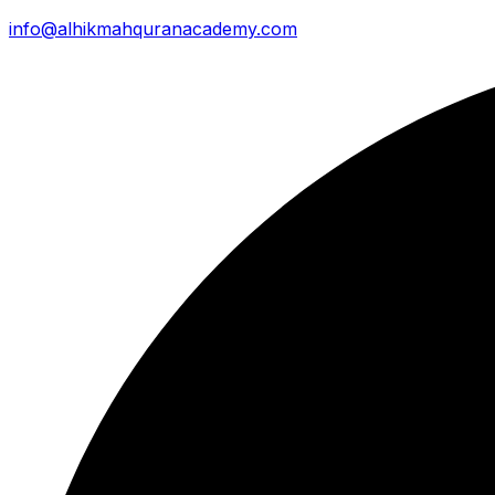
info@alhikmahquranacademy.com