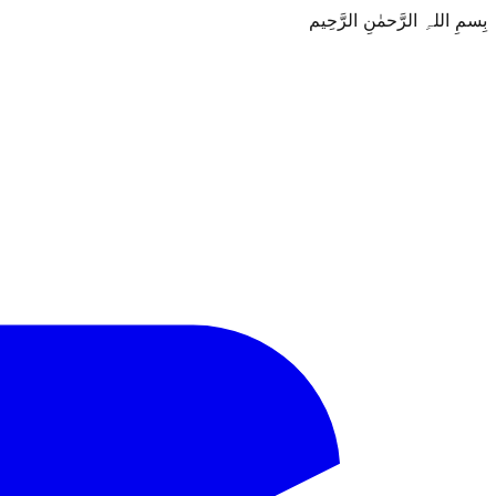
بِسمِ اللہِ الرَّحمٰنِ الرَّحِيم