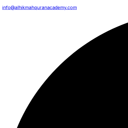
info@alhikmahquranacademy.com